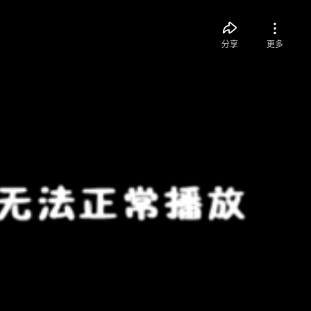
分享
更多