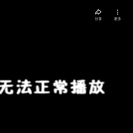
分享
更多