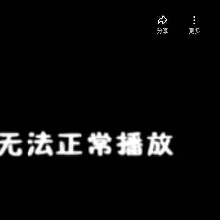
分享
更多