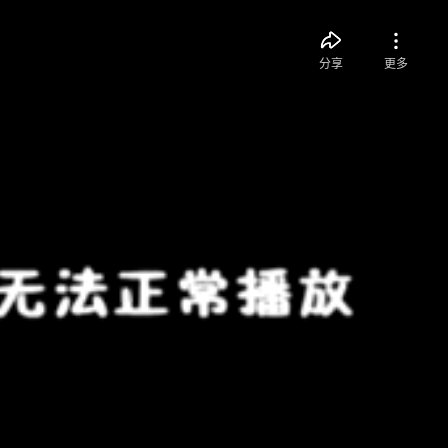
分享
更多