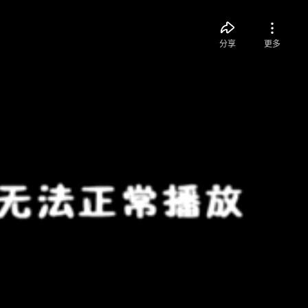
分享
更多