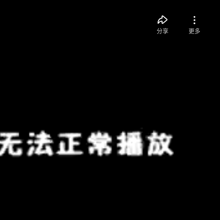
分享
更多