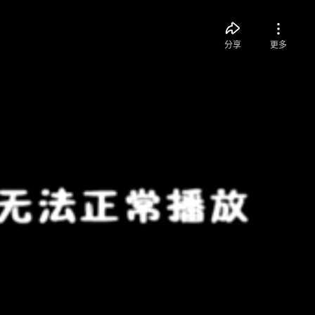
分享
更多