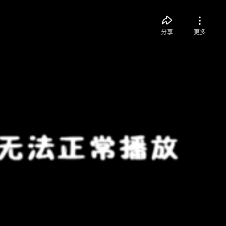
分享
更多