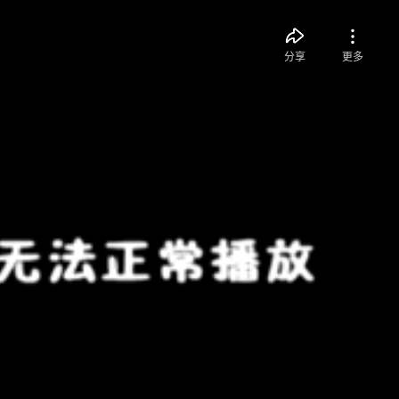
分享
更多