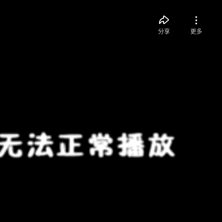
分享
更多