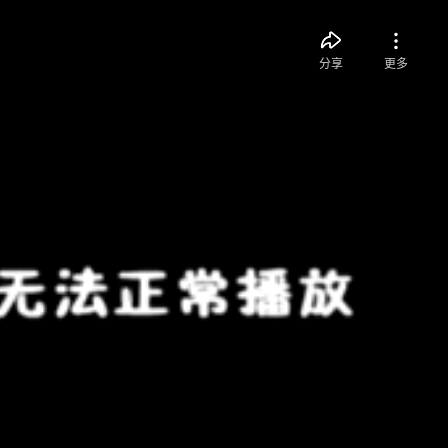
分享
更多