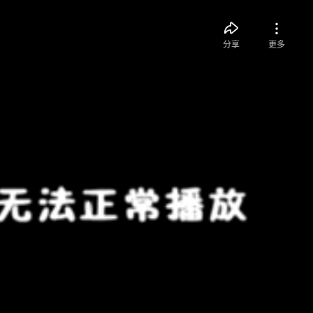
分享
更多