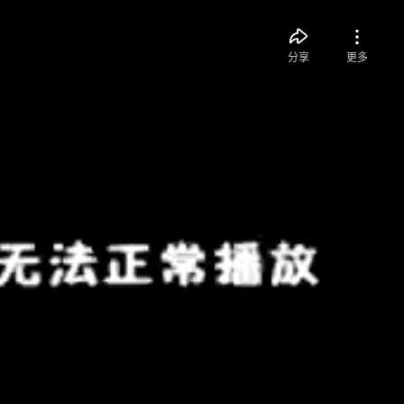
分享
更多