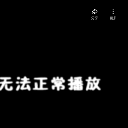
分享
更多