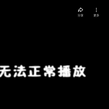
分享
更多