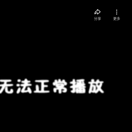
分享
更多