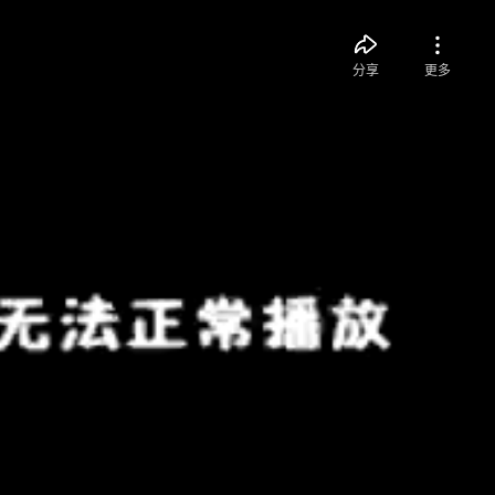
分享
更多