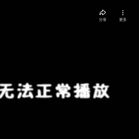
分享
更多