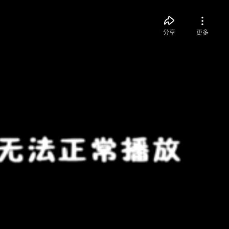
分享
更多