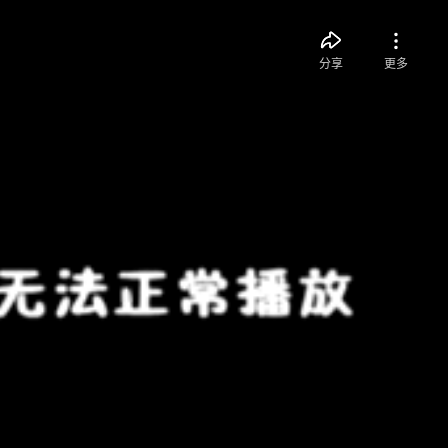
分享
更多