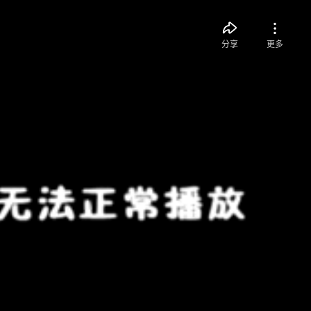
分享
更多