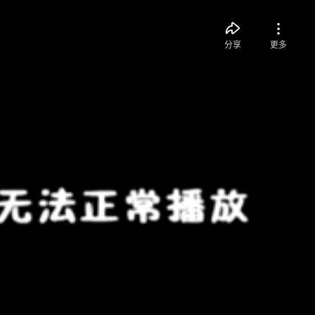
分享
更多