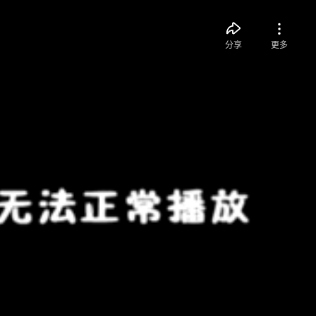
分享
更多