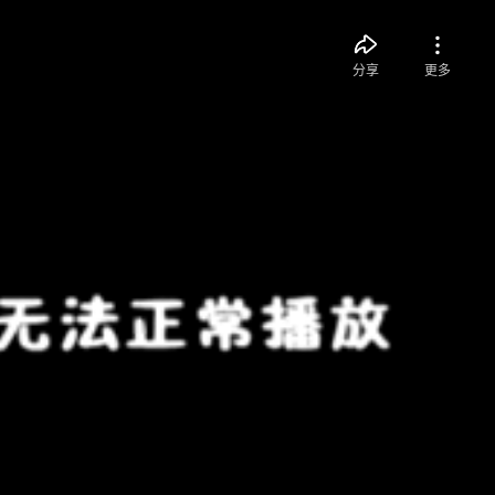
分享
更多