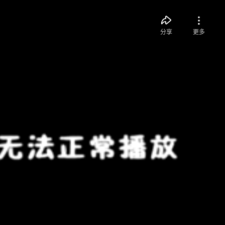
分享
更多