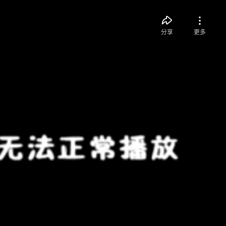
分享
更多