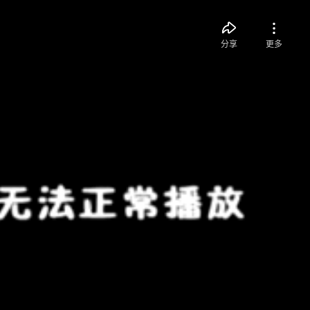
分享
更多