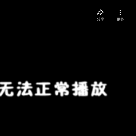
分享
更多