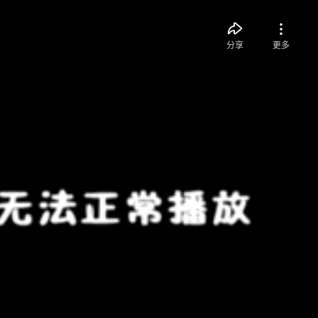
分享
更多