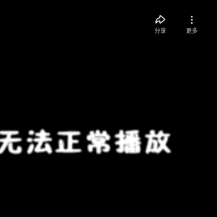
分享
更多