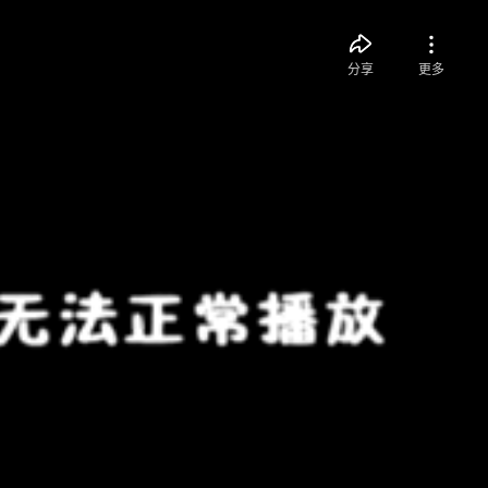
分享
更多