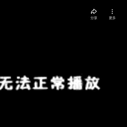
分享
更多