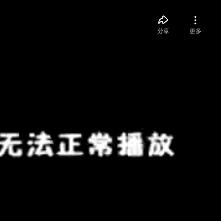
分享
更多