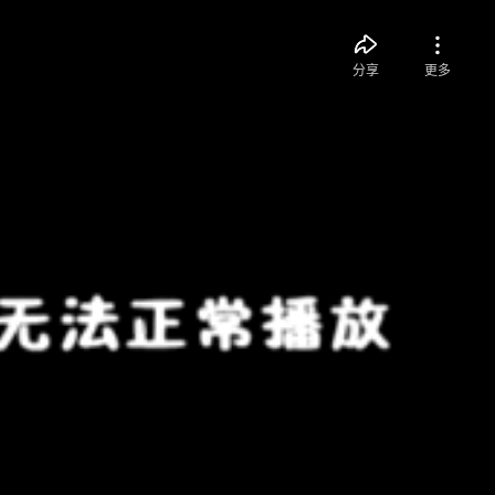
分享
更多