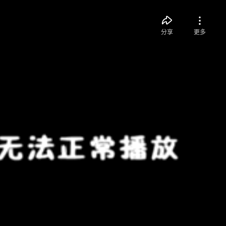
分享
更多