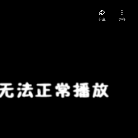
分享
更多