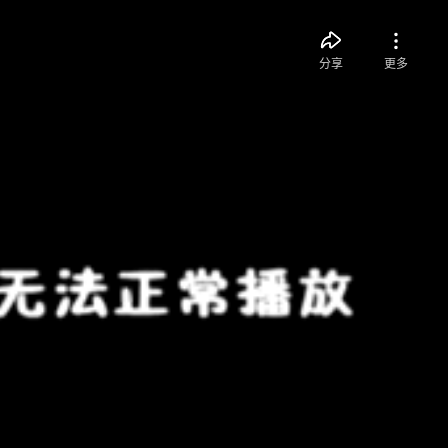
分享
更多