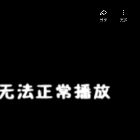
分享
更多