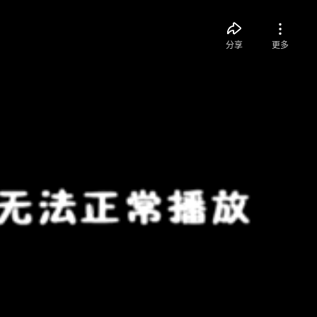
分享
更多