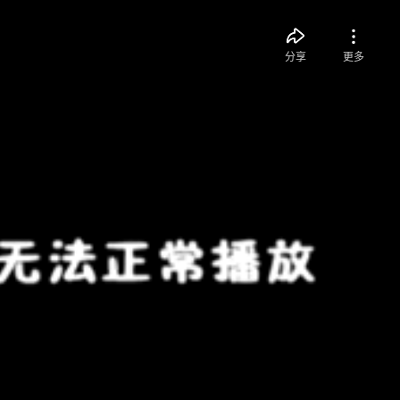
分享
更多