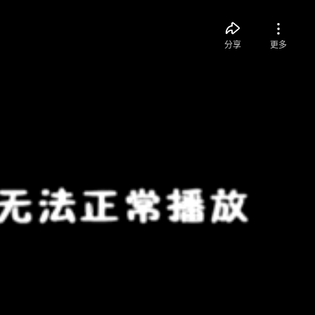
分享
更多