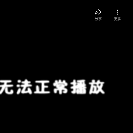
分享
更多