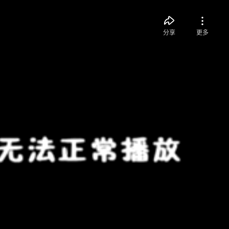
分享
更多