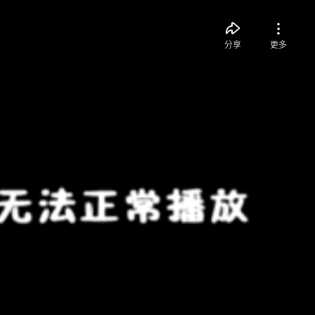
分享
更多