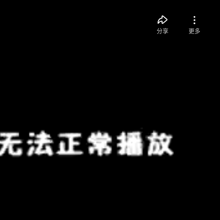
分享
更多