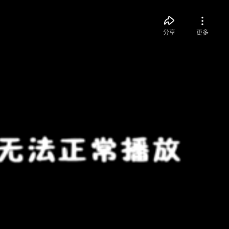
分享
更多