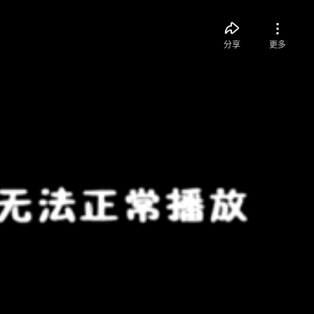
分享
更多