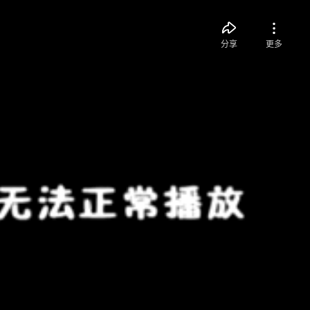
分享
更多