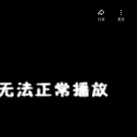
分享
更多