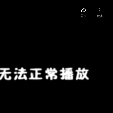
分享
更多